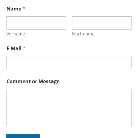
Name
*
Vorname
Nachname
*
E-Mail
*
C
o
m
m
e
n
Comment or Message
t
C
o
m
m
e
n
t